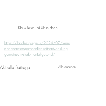
Klaus Reiter und Ulrike Hoop
https://landesspiegel.li/2024/07/verei
n-sonnensternpersoenlichkeitsentwicklung-
gemeinsam-stark-mental-gesund/
Aktuelle Beiträge
Alle ansehen