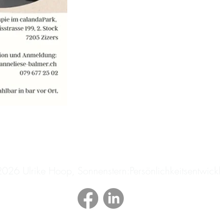
Impressum
Datenschutz
AGB
026 Ulrike Hoop, Sonnenstern:Persönlichkeitsentwick