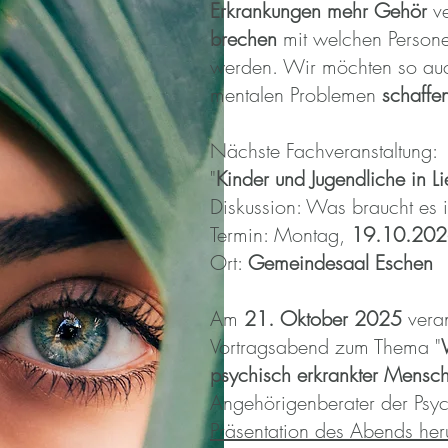
Erkrankungen mehr Gehör
v
brechen
mit welchen Personen
werden. Wir möchten so au
mentalen Problemen
schaffe
Nächste Fachveranstaltung:
"
Kinder und Jugendliche in Li
Diskussion: Was braucht es i
Termin: Montag,
19.10.20
Ort:
Gemeindesaal Eschen
Am
21. Oktober 2025
veran
Vortragsabend zum Thema "
psychisch erkrankter Mensch
Angehörigenberater der Psych
Präsentation des Abends heru