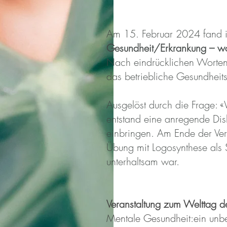
Am 15. Februar 2024 fand i
Gesundheit/Erkrankung – w
Nach eindrücklichen Worten 
das betriebliche Gesundhei
Ausgelöst durch die Frage: «
entstand eine anregende Dis
einbringen. Am Ende der Ver
Übung mit Logosynthese als 
unterhaltsam war.
Veranstaltung zum Welttag d
Mentale Gesundheit:ein unb