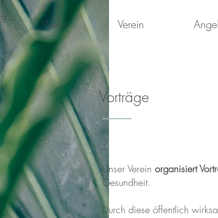
ng
Vision
Verein
Ange
Vorträge
Unser Verein
organisiert Vor
Gesundheit.
Durch diese öffentlich wirk