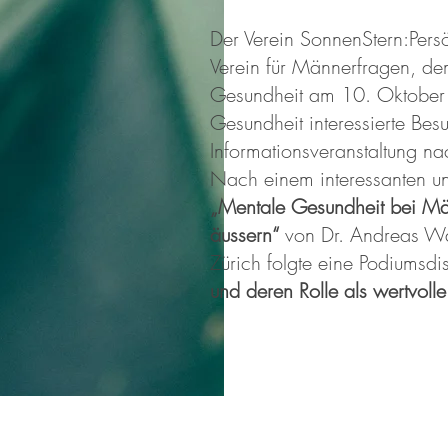
Der Verein SonnenStern:Pers
Verein für Männerfragen, de
Gesundheit am 10. Oktober 
Gesundheit interessierte Bes
Informationsveranstaltung n
Nach einem interessanten un
„Mentale Gesundheit bei Mä
äussern“
von Dr. Andreas Wal
Zürich folgte eine Podiumsd
und deren Rolle als wertvolle
Impressum
Datenschutz
AGB